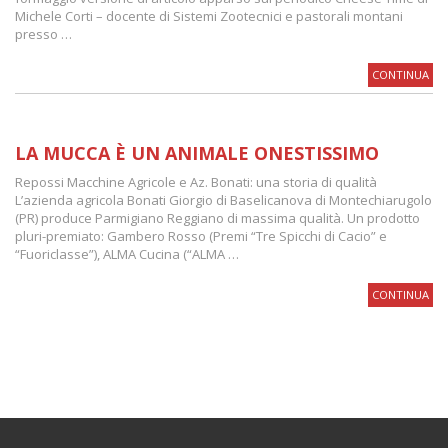
Michele Corti – docente di Sistemi Zootecnici e pastorali montani
presso …
CONTINUA
LA MUCCA È UN ANIMALE ONESTISSIMO
Repossi Macchine Agricole e Az. Bonati: una storia di qualità
L’azienda agricola Bonati Giorgio di Baselicanova di Montechiarugolo
(PR) produce Parmigiano Reggiano di massima qualità. Un prodotto
pluri-premiato: Gambero Rosso (Premi “Tre Spicchi di Cacio” e
“Fuoriclasse”), ALMA Cucina (“ALMA …
CONTINUA