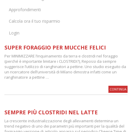
Approfondimenti
Calcola ora il tuo risparmio
Login
SUPER FORAGGIO PER MUCCHE FELICI
Per MINIMIZZARE l’inquinamento da terra e clostridi nel foraggio
(perché è importante limitare i CLOSTRIDI?), Repossi da sempre
suggerisce l’utilizzo di ranghinatori a pettine. Uno studio eseguito da
un ricercatore dell’università di Milano dimostra infatti come un
ranghinatore a pettine …
CONTINUA
SEMPRE PIÙ CLOSTRIDI NEL LATTE
La crescente industrializzazione degli allevamenti determina un
trend negativo di uno dei parametri più importanti per la qualità del
formaggio versione di articolo apparso sul periodico Cheese Time di