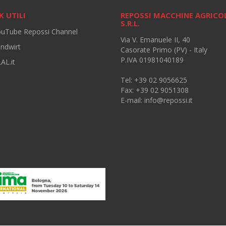
K UTILI
REPOSSI MACCHINE AGRICO
S.R.L.
ouTube Repossi Channel
Via V. Emanuele II, 40
andwirt
Casorate Primo (PV) - Italy
P.IVA 01981040189
AL.it
Tel: +39 02 9056625
Fax: +39 02 9051308
E-mail:
info@repossi.it