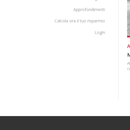
Approfondimenti
Calcola ora il tuo risparmio
Login
A
A
c