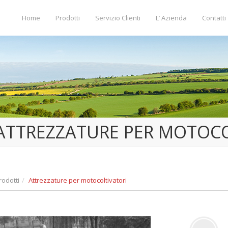
Home
Prodotti
Servizio Clienti
L’ Azienda
Contatti
ATTREZZATURE PER MOTOCO
rodotti
Attrezzature per motocoltivatori