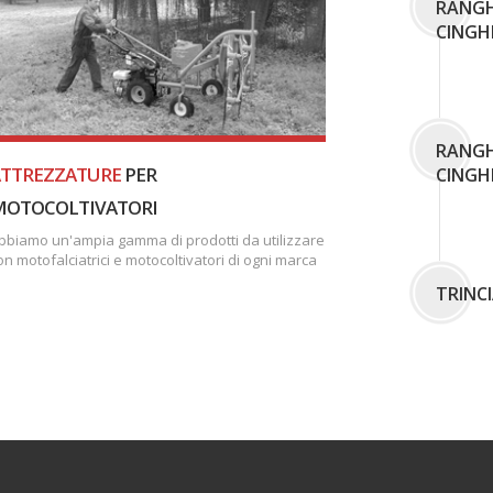
RANGH
CINGH
RANGH
TTREZZATURE
PER
CINGH
MOTOCOLTIVATORI
bbiamo un'ampia gamma di prodotti da utilizzare
on motofalciatrici e motocoltivatori di ogni marca
TRINCI