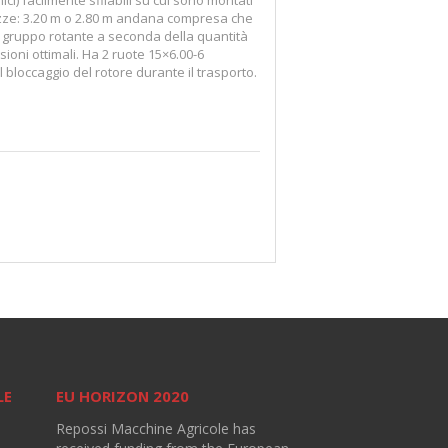
hezze: 3.20 m o 2.80 m andana compresa che
l gruppo rotante a seconda della quantità
oni ottimali. Ha 2 ruote 15×6.00-6
l bloccaggio del rotore durante il trasporto.
LE
EU HORIZON 2020
Repossi Macchine Agricole has