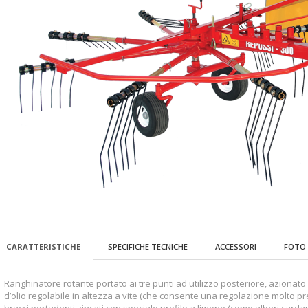
CARATTERISTICHE
SPECIFICHE TECNICHE
ACCESSORI
FOTO 
Ranghinatore rotante portato ai tre punti ad utilizzo posteriore, azionat
d’olio regolabile in altezza a vite (che consente una regolazione molto prec
bracci portadenti zincati con speciale profilo a limone (come alberi cardani