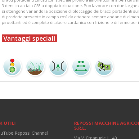
3 denti in acciaio C85 a doppia inclinazione. Può lavorare con due larg
si ottengono variando la posizione di bloccaggio dei bracci portadenti su
di prodotto presente in campo così da ottenere sempre andane di dimensi
piroettanti ed è completo di albero cardanico con frizione e di fermo per i
Vantaggi speciali
K UTILI
REPOSSI MACCHINE AGRICO
S.R.L.
ouTube Repossi Channel
Via V. Emanuele II, 40