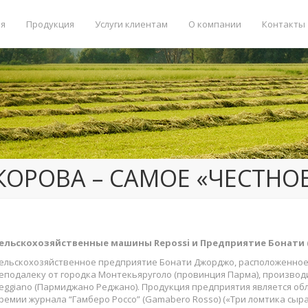
ая
Продукция
Услуги клиентам
О компании
Контакты
КОРОВА – САМОЕ «ЧЕСТНО
ельскохозяйственные машины
Repossi
и Предприятие Бонати 
ельскохозяйственное предприятие Бонати Джорджо, расположенное 
еподалеку от городка Монтекьяруголо (провинция Парма), производ
eggiano (Пармиджано Реджано). Продукция предприятия является обл
ремии журнала “Гамберо Россо” (Gamabero Rosso) («Три ломтика сыра