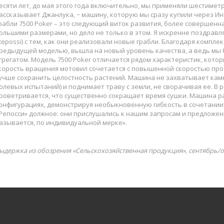
есяти лет, до мая этого года включительно, мы применяли шестиметро
ассказывает Джанлука, − машину, которую мы сразу купили через Ин
рабли 7500 Poker – это следующий виток развития, более совершенная
ольшими размерами, но дело не только в этом. Я искренне поздрав
Repossi) с тем, как они реализовали новые грабли. Благодаря компл
редыдущей моделью, вышла на новый уровень качества, а ведь мы
грегатом. Модель 7500 Poker отличается рядом характеристик, кото
корость вращения мотовил сочетается с повышенной скоростью про
учше сохранить целостность растений. Машина не захватывает камн
олевых испытаний) и поднимает траву с земли, не сворачивая ее. В
роветривается, что существенно сокращает время сушки. Машина р
онфигурациях, демонстрируя необыкновенную гибкость в сочетании 
Репосси» должное: они прислушались к нашим запросам и предложен
азывается, по индивидуальной мерке».
ыдержка из обозрения «Сельскохозяйственная продукция», сентябрь/о