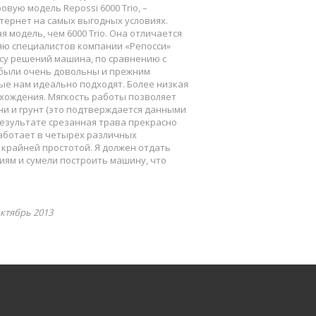
вую модель Repossi 6000 Trio, –
тернет на самых выгодных условиях.
 модель, чем 6000 Trio. Она отличается
ляю специалистов компании «Репосси»
ексу решений машина, по сравнению с
 были очень довольны и прежним
рые нам идеально подходят. Более низкая
хождения. Мягкость работы позволяет
и и грунт (это подтверждается данными
 результате срезанная трава прекрасно
аботает в четырех различных
крайней простотой. Я должен отдать
иям и сумели построить машину, что
ктябрь 2013