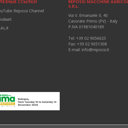
ЛЕЗНЫЕ ССЫЛКИ
REPOSSI MACCHINE AGRICO
S.R.L.
ouTube Repossi Channel
Via V. Emanuele II, 40
andwirt
Casorate Primo (PV) - Italy
P.IVA 01981040189
AL.it
Tel: +39 02 9056625
Fax: +39 02 9051308
E-mail:
info@repossi.it