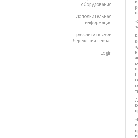
и
оборудования
р
п
Дополнительная
«
информация
з
рассчитать свои
К
сбережения сейчас
р
з
н
Login
л
к
н
П
к
к
т
Д
к
п
«
и
п
п