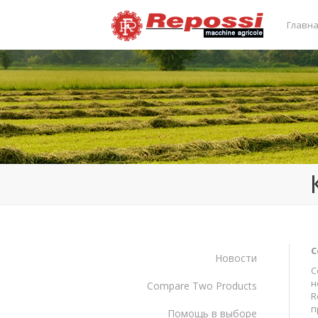
Главн
С
Новости
С
н
Compare Two Products
R
п
Помощь в выборе