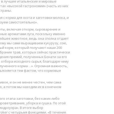
я в лучшие итальянские и мировые
тах «высокой гастрономии» (часть из них
страны.
я с корма для скота и заготовки молока, и
зуем самостоятельно».
оты, включая откорм, сыроварение и
ные ароматами луга, поскольку именно
ейшее животное, ведь она сполна отдает
тому мы сами выращиваем кукурузу, сою,
ьный корм, который получают наши 200
брание трав, которых сейчас практически
дения премий, полученных Бонати за его
отбора исходного сырья, благодаря чему
лученного корма …». Огромная важность,
бъясняется тем фактом, что кормовые
ивое, и он не менее честен, чем сама
, а потом мы находим их в конечном
го этапа заготовки, без каких-либо
роветривание, уборка и сушка. По этой
индроуэра». В итоге выбор
Poker с четырьмя функциями. «В течение