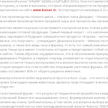
тальянской кухни “АЛЬМА” (ALMA) («СЫРОДЕЛ 2012»). Она поставляетс
естораны, а также в магазины, которые специализируются на продук
еречислена на сайте
www.bonat.it
). Экспортируется напрямую в 22 
У нас производство полного цикла, – говорит папа Джорджо. − Начина
аканчивая производством и продажей сыра, все процессы мы органи
ачество является результатом прямого контроля на всех этапах раб
еализацию готовой продукции. Самый первый секрет – это наполнен
десь зарождается будущее совершенство продукта. «Корова – честн
ам все, что получает», – утверждает Джанлука Бонати. − Именно поэ
юцерну, а также все виды сена и фуража, то есть тот самый уникал
оров. Наши луга имеют столетнюю историю и представляют собой со
е найти». Таким образом, неудивительно, что в обосновании присуж
армиджано Реджано, в первую очередь упоминается «тщательность 
орове остается только воспроизвести в молоке высокое качество по
оторая придается в этом хозяйстве операциям заготовки фуража, о
равы составляют 85% от общего рациона животных.
жанлука Бонати любит выражаться просто и ясно: «Сыр – это нечто ж
орова. Благодаря нашим животным, ароматы трав попадают в молоко
родукте».
Качественный фураж – это результат педантичной проработки каждо
сключений. Важно все: выращивание, покос, формирование валков, п
ричине мы очень требовательны, в том числе, и в вопросе выбора в
роизводителей пал на электрогидравлический агрегат Repossi 7500 