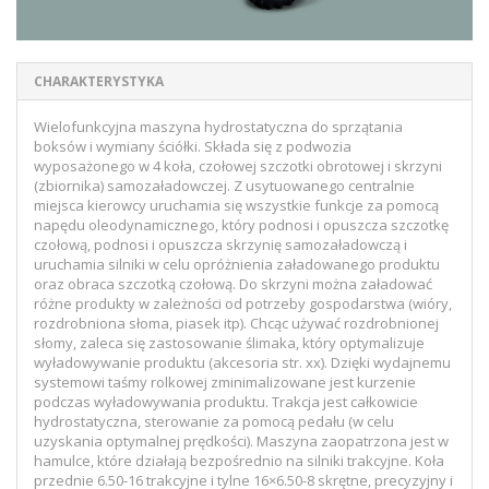
CHARAKTERYSTYKA
Wielofunkcyjna maszyna hydrostatyczna do sprzątania
boksów i wymiany ściółki. Składa się z podwozia
wyposażonego w 4 koła, czołowej szczotki obrotowej i skrzyni
(zbiornika) samozaładowczej. Z usytuowanego centralnie
miejsca kierowcy uruchamia się wszystkie funkcje za pomocą
napędu oleodynamicznego, który podnosi i opuszcza szczotkę
czołową, podnosi i opuszcza skrzynię samozaładowczą i
uruchamia silniki w celu opróżnienia załadowanego produktu
oraz obraca szczotką czołową. Do skrzyni można załadować
różne produkty w zależności od potrzeby gospodarstwa (wióry,
rozdrobniona słoma, piasek itp). Chcąc używać rozdrobnionej
słomy, zaleca się zastosowanie ślimaka, który optymalizuje
wyładowywanie produktu (akcesoria str. xx). Dzięki wydajnemu
systemowi taśmy rolkowej zminimalizowane jest kurzenie
podczas wyładowywania produktu. Trakcja jest całkowicie
hydrostatyczna, sterowanie za pomocą pedału (w celu
uzyskania optymalnej prędkości). Maszyna zaopatrzona jest w
hamulce, które działają bezpośrednio na silniki trakcyjne. Koła
przednie 6.50-16 trakcyjne i tylne 16×6.50-8 skrętne, precyzyjny i