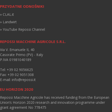
PRZYDATNE ODNOŚNIKI
» CLAL.it
» Landwirt
» YouTube Repossi Channel
REPOSSI MACCHINE AGRICOLE S.R.L.
Via V. Emanuele II, 40
Casorate Primo (PV) - Italy
P.IVA 01981040189
Tel: +39 02 9056625
Fax: +39 02 9051308
E-mail:
info@repossi.it
EU HORIZON 2020
Repossi Macchine Agricole has received funding from the European
Union’s Horizon 2020 research and innovation programme under
grant agreement No 778475