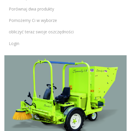
Porównaj dwa produkty
Pomożemy Ci w wyborze
obliczyć teraz swoje oszczędności
Login