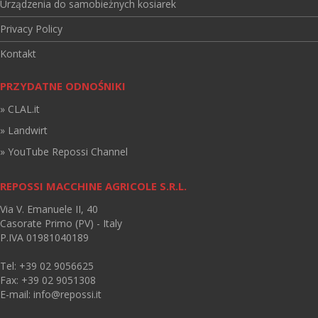
Urządzenia do samobieżnych kosiarek
Privacy Policy
Kontakt
PRZYDATNE ODNOŚNIKI
» CLAL.it
» Landwirt
» YouTube Repossi Channel
REPOSSI MACCHINE AGRICOLE S.R.L.
Via V. Emanuele II, 40
Casorate Primo (PV) - Italy
P.IVA 01981040189
Tel: +39 02 9056625
Fax: +39 02 9051308
E-mail:
info@repossi.it