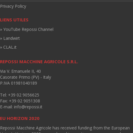
Privacy Policy
LIENS UTILES
» YouTube Repossi Channel
» Landwirt
» CLAL.it
REPOSSI MACCHINE AGRICOLE S.R.L.
Via V. Emanuele II, 40
Casorate Primo (PV) - Italy
P.IVA 01981040189
Tel: +39 02 9056625
Fax: +39 02 9051308
E-mail:
info@repossi.it
EU HORIZON 2020
Repossi Macchine Agricole has received funding from the European