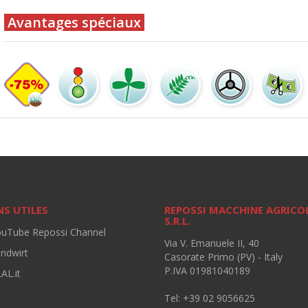
Avantages spéciaux
NS UTILES
REPOSSI MACCHINE AGRICO
S.R.L.
ouTube Repossi Channel
Via V. Emanuele II, 40
andwirt
Casorate Primo (PV) - Italy
P.IVA 01981040189
AL.it
Tel: +39 02 9056625