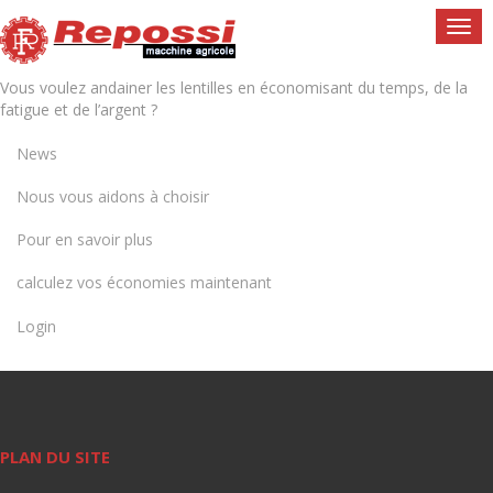
Togg
navi
Vous voulez andainer les lentilles en économisant du temps, de la
fatigue et de l’argent ?
News
Nous vous aidons à choisir
Pour en savoir plus
calculez vos économies maintenant
Login
PLAN DU SITE