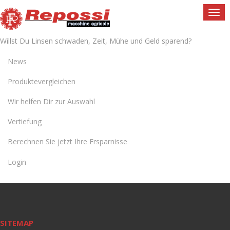
Togg
navi
Willst Du Linsen schwaden, Zeit, Mühe und Geld sparend?
News
Produktevergleichen
Wir helfen Dir zur Auswahl
Vertiefung
Berechnen Sie jetzt Ihre Ersparnisse
Login
SITEMAP