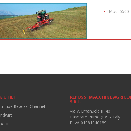
Mod. 6500
K UTILI
REPOSSI MACCHINE AGRICO
S.R.L.
ouTube Repossi Channel
Via V. Emanuele II, 40
andwirt
Casorate Primo (PV) - Italy
P.IVA 01981040189
AL.it