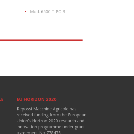
Mod. 6500 TIPO 3
LE
EU HORIZON 2020
Repossi Macchine Agricole has
received funding from the European
Union’s Horizon 2020 research and
innovation programme under grant
agreement No 778475