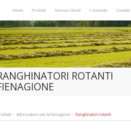
Home
Prodotti
Servizio Clienti
L’ Azienda
Contatti
RANGHINATORI ROTANTI
FIENAGIONE
rodotti
Attrezzature per la Fienagione
Ranghinatori rotanti