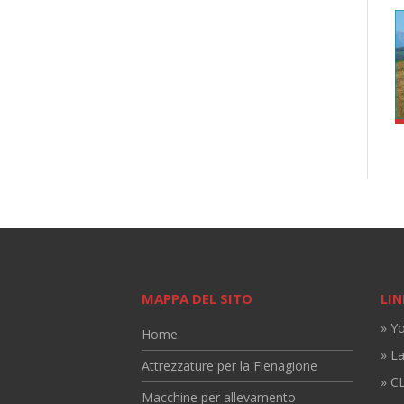
MAPPA DEL SITO
LIN
» Y
Home
» L
Attrezzature per la Fienagione
» CL
Macchine per allevamento