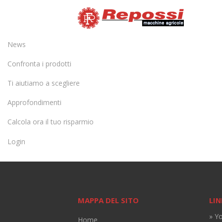
News
Confronta i prodotti
Ti aiutiamo a scegliere
Approfondimenti
Calcola ora il tuo risparmio
Login
MAPPA DEL SITO
LIN
» Y
Home