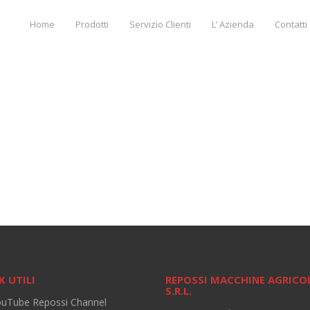
Home
Prodotti
Servizio Clienti
L’ Azienda
Contatti
K UTILI
REPOSSI MACCHINE AGRICO
S.R.L.
ouTube Repossi Channel