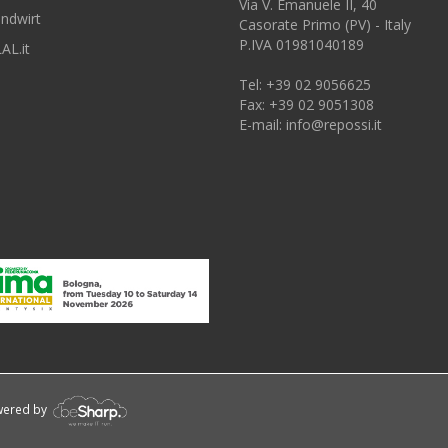
Via V. Emanuele II, 40
andwirt
Casorate Primo (PV) - Italy
P.IVA 01981040189
AL.it
Tel: +39 02 9056625
Fax: +39 02 9051308
E-mail:
info@repossi.it
owered by