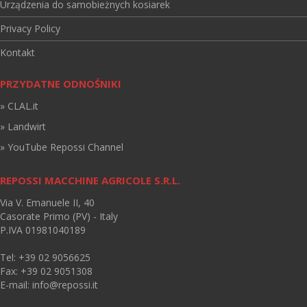
Urządzenia do samobieżnych kosiarek
Privacy Policy
Kontakt
PRZYDATNE ODNOŚNIKI
» CLAL.it
» Landwirt
» YouTube Repossi Channel
REPOSSI MACCHINE AGRICOLE S.R.L.
Via V. Emanuele II, 40
Casorate Primo (PV) - Italy
P.IVA 01981040189
Tel: +39 02 9056625
Fax: +39 02 9051308
E-mail:
info@repossi.it