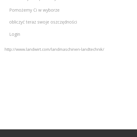
Pomożemy Ci w wyborze
obliczyć teraz swoje oszczędności
Login
http://www.landwirt.com/landmaschinen-landtechnik/