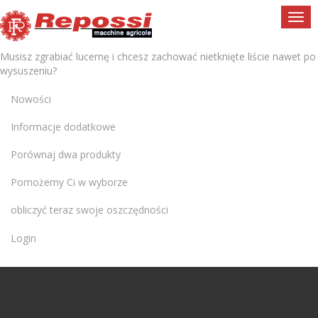
Togg
navi
Musisz zgrabiać lucernę i chcesz zachować nietknięte liście nawet po
wysuszeniu?
Nowości
Informacje dodatkowe
Porównaj dwa produkty
Pomożemy Ci w wyborze
obliczyć teraz swoje oszczędności
Login