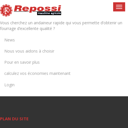
Togg
navi
Vous cherchez un andaineur rapide qui vous permette d’obtenir un
fourrage d’excellente qualité ?
News
Nous vous aidons à choisir
Pour en savoir plus
calculez vos économies maintenant
Login
PLAN DU SITE