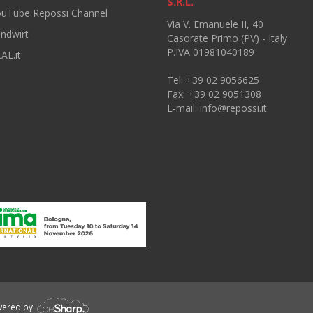
S.R.L.
ouTube Repossi Channel
Via V. Emanuele II, 40
andwirt
Casorate Primo (PV) - Italy
P.IVA 01981040189
AL.it
Tel: +39 02 9056625
Fax: +39 02 9051308
E-mail:
info@repossi.it
owered by