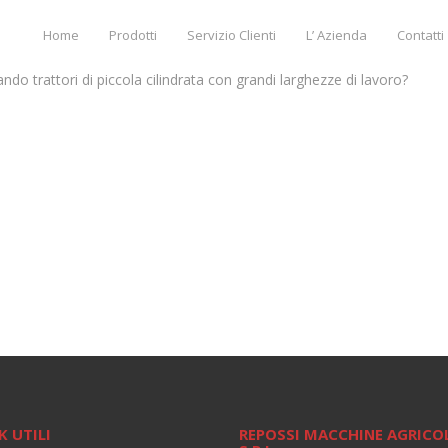
Home
Prodotti
Servizio Clienti
L’ Azienda
Contatti
ndo trattori di piccola cilindrata con grandi larghezze di lavoro?
K UTILI
REPOSSI MACCHINE AGRICO