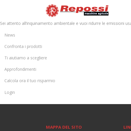
Sei attento all’inquinamento ambientale e vuoi ridurre le emissioni usa
News
Confronta i prodotti
Ti aiutiamo a scegliere
Approfondimenti
Calcola ora il tuo risparmio
Login
MAPPA DEL SITO
LIN