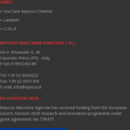
LINKS
» YouTube Repossi Channel
» Landwirt
» CLAL.it
REPOSSI MACCHINE AGRICOLE S.R.L.
Via V. Emanuele II, 40
Casorate Primo (PV) - Italy
P.IVA 01981040189
Tel: +39 02 9056625
Fax: +39 02 9051308
E-mail:
info@repossi.it
EU HORIZON 2020
Repossi Macchine Agricole has received funding from the European
Union’s Horizon 2020 research and innovation programme under
grant agreement No 778475