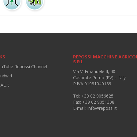
KS
REPOSSI MACCHINE AGRICO
S.R.L.
ouTube Repossi Channel
Via V. Emanuele II, 40
andwirt
Casorate Primo (PV) - Italy
P.IVA 01981040189
AL.it
Tel: +39 02 9056625
Fax: +39 02 9051308
E-mail:
info@repossi.it