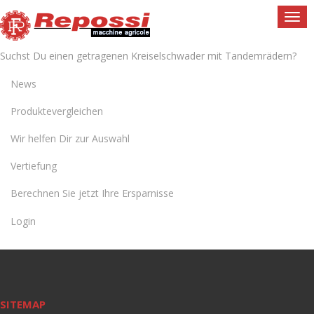
Togg
navi
Suchst Du einen getragenen Kreiselschwader mit Tandemrädern?
News
Produktevergleichen
Wir helfen Dir zur Auswahl
Vertiefung
Berechnen Sie jetzt Ihre Ersparnisse
Login
SITEMAP