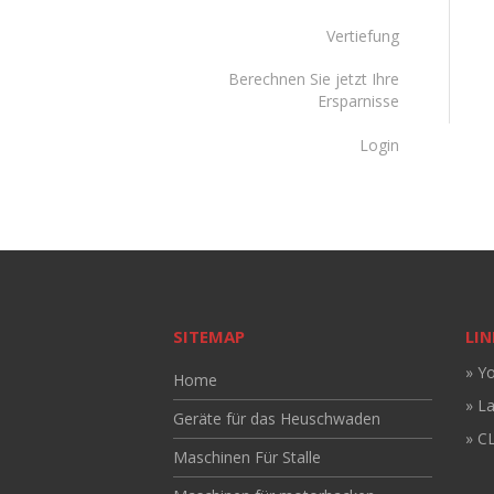
Vertiefung
Berechnen Sie jetzt Ihre
Ersparnisse
Login
SITEMAP
LIN
» Y
Home
» L
Geräte für das Heuschwaden
» CL
Maschinen Für Stalle