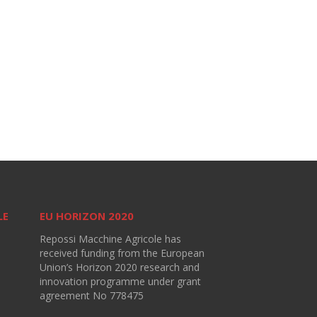
LE
EU HORIZON 2020
Repossi Macchine Agricole has
received funding from the European
Union’s Horizon 2020 research and
innovation programme under grant
agreement No 778475