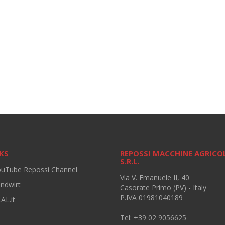
KS
REPOSSI MACCHINE AGRICO
S.R.L.
ouTube Repossi Channel
Via V. Emanuele II, 40
andwirt
Casorate Primo (PV) - Italy
P.IVA 01981040189
AL.it
Tel: +39 02 9056625