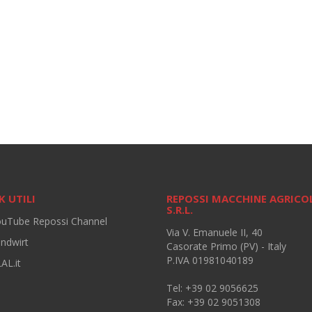
K UTILI
REPOSSI MACCHINE AGRICO
S.R.L.
ouTube Repossi Channel
Via V. Emanuele II, 40
andwirt
Casorate Primo (PV) - Italy
P.IVA 01981040189
AL.it
Tel: +39 02 9056625
Fax: +39 02 9051308