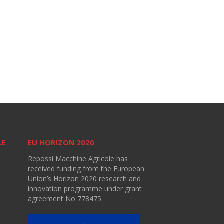
LE
EU HORIZON 2020
Repossi Macchine Agricole has
received funding from the European
Union’s Horizon 2020 research and
innovation programme under grant
agreement No 778475