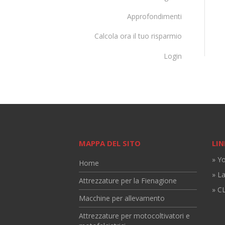
Approfondimenti
Calcola ora il tuo risparmio
Login
MAPPA DEL SITO
LIN
» Y
Home
» L
Attrezzature per la Fienagione
» CL
Macchine per allevamento
Attrezzature per motocoltivatori e