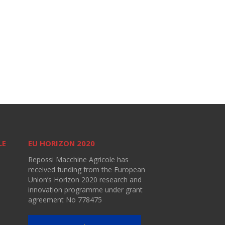
LE
EU HORIZON 2020
Repossi Macchine Agricole has
received funding from the European
Union’s Horizon 2020 research and
innovation programme under grant
agreement No 778475