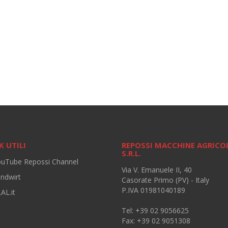
K UTILI
REPOSSI MACCHINE AGRICO
S.R.L.
ouTube Repossi Channel
Via V. Emanuele II, 40
andwirt
Casorate Primo (PV) - Italy
P.IVA 01981040189
AL.it
Tel: +39 02 9056625
Fax: +39 02 9051308