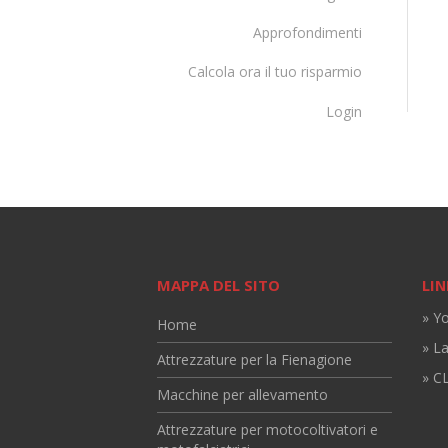
Approfondimenti
Calcola ora il tuo risparmio
Login
MAPPA DEL SITO
LIN
» Y
Home
» L
Attrezzature per la Fienagione
» CL
Macchine per allevamento
Attrezzature per motocoltivatori e