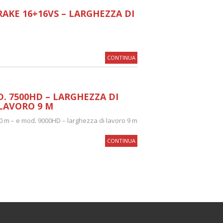
AKE 16+16VS – LARGHEZZA DI
CONTINUA
. 7500HD – LARGHEZZA DI
 LAVORO 9 M
50 m – e mod. 9000HD – larghezza di lavoro 9 m
CONTINUA