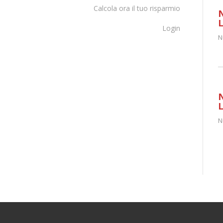
Calcola ora il tuo risparmio
Login
N
N