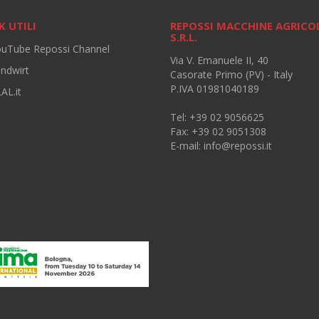
K UTILI
REPOSSI MACCHINE AGRICO
S.R.L.
ouTube Repossi Channel
Via V. Emanuele II, 40
andwirt
Casorate Primo (PV) - Italy
P.IVA 01981040189
AL.it
Tel: +39 02 9056625
Fax: +39 02 9051308
E-mail:
info@repossi.it