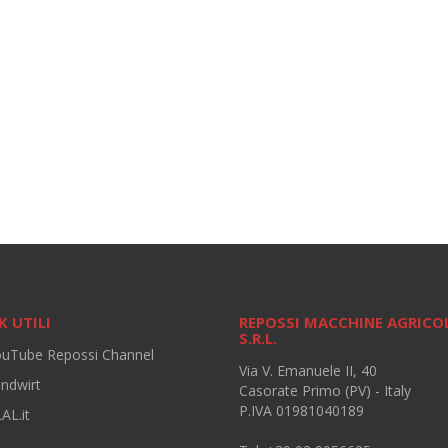
K UTILI
REPOSSI MACCHINE AGRICO
S.R.L.
ouTube Repossi Channel
Via V. Emanuele II, 40
andwirt
Casorate Primo (PV) - Italy
P.IVA 01981040189
AL.it