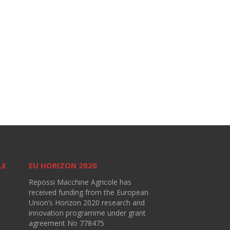
LE
EU HORIZON 2020
Repossi Macchine Agricole has
received funding from the European
Union’s Horizon 2020 research and
innovation programme under grant
agreement No 778475