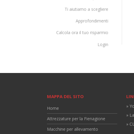
Ti aiutiamo a scegliere
Approfondimenti
Calcola ora il tuo risparmio
Login
MAPPA DEL SITO
LIN
» Y
Home
» L
Attrezzature per la Fienagione
» CL
Macchine per allevamento