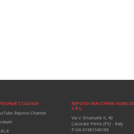
ЛЕЗНЫЕ ССЫЛКИ
REPOSSI MACCHINE AGRICO
S.R.L.
ouTube Repossi Channel
Via V. Emanuele II, 40
andwirt
Casorate Primo (PV) - Italy
P.IVA 01981040189
AL.it