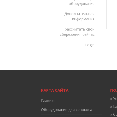
оборудования
Дополнительная
информация
рассчитать свои
сбережения сейчас
Login
КАРТА САЙТА
ПО
» Y
Главная
» L
Оборудование для сенокоса
» CL