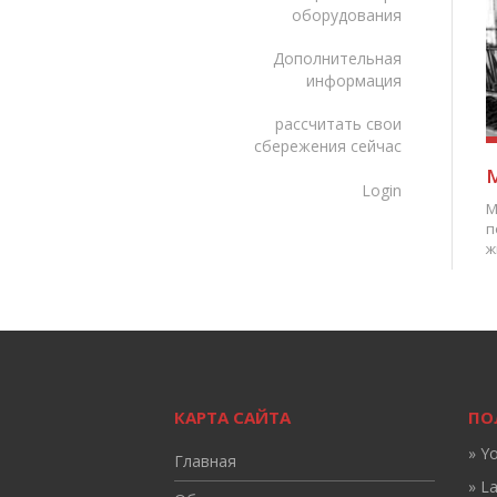
оборудования
Дополнительная
информация
рассчитать свои
сбережения сейчас
Login
М
п
ж
КАРТА САЙТА
ПО
» Y
Главная
» L