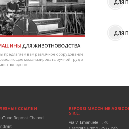
ДЛЯ П
ДЛЯ 
МАШИНЫ
ДЛЯ ЖИВОТНОВОДСТВА
ы предлагаем вам различное оборудование,
озволяющее механизировать ручной труд в
ивотноводстве
ЛЕЗНЫЕ ССЫЛКИ
REPOSSI MACCHINE AGRICO
S.R.L.
ouTube Repossi Channel
Via V. Emanuele II, 40
andwirt
Casorate Primo (PV) - Italy